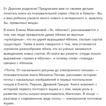
0+ Дорогие родители! Предлагаем вам со своими детьми
почитать книги из познавательной серии «Настя и Никита». Вы
и ваш ребенок узнаете много нового и интересного о, казалось
бы, привычных вещах.
В книге Елены Максимовой «Эх, яблочко!» рассказывается о
том, как люди превратили дикие яблоки во вкусные
«культурные», кто из царей выращивал яблони, сколько сортов
существует. Также в книге говорится о том, чем отличается
огромное разнообразие яблок, кто из учёных занимался
выведением новых сортов. Из книги вы узнаете, откуда пошло
выражение «прямо в яблочко», и почему слово «помада»
связано с яблоком.
«Почта. От наскального рисунка до электронного письма» —
познавательная книга Михаила Пегова, расскажет историю
почты с наскальных изображений и первых почтальонов-
гонцов в Египте, Персии, Древней Греции. Книга знакомит с
историей первого почтового ящика и с тем, какую роль в
развитии почты сыграл мореплаватель Магеллан. В конце —
разговор о современном виде почты — электронном почтовом
ящике.