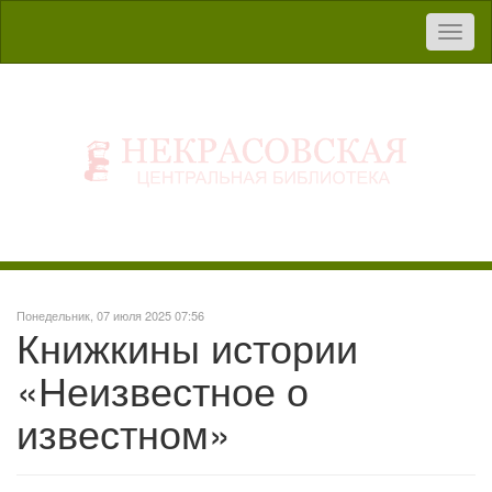
Toggl
naviga
Понедельник, 07 июля 2025 07:56
Книжкины истории
«Неизвестное о
известном»