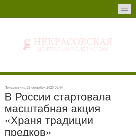
Toggl
naviga
Понедельник, 29 сентября 2025 06:44
В России стартовала
масштабная акция
«Храня традиции
предков»