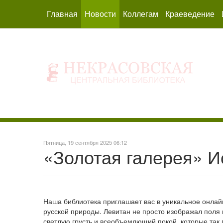
Главная
Новости
Коллегам
Краеведение
Пятница, 19 сентября 2025 06:12
«Золотая галерея» И
Наша библиотека приглашает вас в уникальное онлай
русской природы. Левитан не просто изображал поля 
светлую грусть и всеобъемлющий покой, которые так 