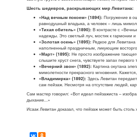
Шесть шедевров, раскрывающих мир Левитана:
«Над вечным покоем» (1894):
Погружение в ощ
равнодушный владыка, а человек – лишь мимоле
«Тихая обитель» (1890):
В контрасте с «Вечны
надежды. Это светлый луч, мостик к гармонии и
«Золотая осень» (1895):
Редкое для Левитана 
наполненный праздничным, ликующим восторго
«Март» (1895):
Не просто изображение тающего
слышите хруст снега, чувствуете запах первого 
«Вечерний звон» (1892):
Картина окутана элеги
мимолетности прекрасного мгновения. Кажется,
«Владимирка» (1892):
Здесь Левитан передает 
сам пейзаж. Несмотря на отсутствие людей, ка
Сам мастер говорил: «Вот идеал пейзажиста – изобра
дыхание...»
Исаак Левитан доказал, что пейзаж может быть столь