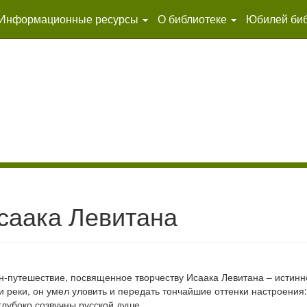
Информационные ресурсы
О библиотеке
Юбилей биб
саака Левитана
н-путешествие, посвященное творчеству Исаака Левитана – истинн
и реки, он умел уловить и передать тончайшие оттенки настроения:
глубоко созвучны русской душе.