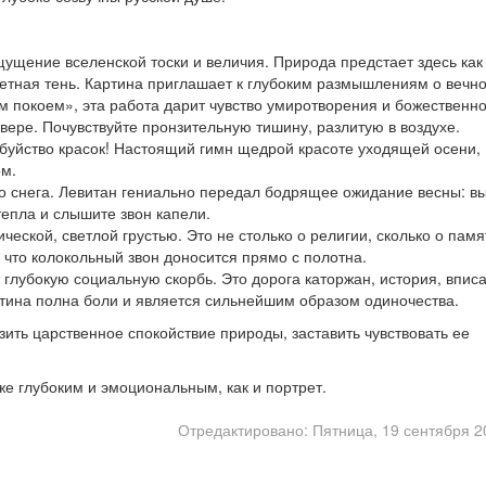
ущение вселенской тоски и величия. Природа предстает здесь как
тная тень. Картина приглашает к глубоким размышлениям о вечно
м покоем», эта работа дарит чувство умиротворения и божественн
 вере. Почувствуйте пронзительную тишину, разлитую в воздухе.
буйство красок! Настоящий гимн щедрой красоте уходящей осени,
м.
 снега. Левитан гениально передал бодрящее ожидание весны: вы
тепла и слышите звон капели.
ческой, светлой грустью. Это не столько о религии, сколько о памя
 что колокольный звон доносится прямо с полотна.
глубокую социальную скорбь. Это дорога каторжан, история, впис
ртина полна боли и является сильнейшим образом одиночества.
зить царственное спокойствие природы, заставить чувствовать ее
 же глубоким и эмоциональным, как и портрет.
Отредактировано: Пятница, 19 сентября 2