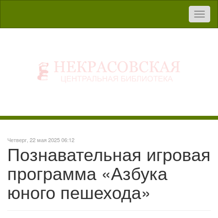
Toggl
naviga
Четверг, 22 мая 2025 06:12
Познавательная игровая
программа «Азбука
юного пешехода»