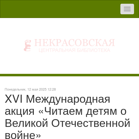
Toggl
naviga
Понедельник, 12 мая 2025 12:28
XVI Международная
акция «Читаем детям о
Великой Отечественной
войне»