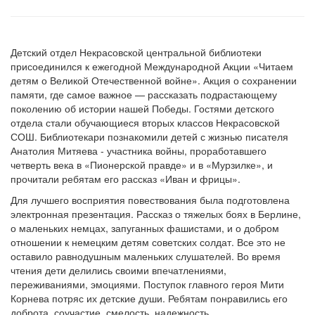
Детский отдел Некрасовской центральной библиотеки
присоединился к ежегодной Международной Акции «Читаем
детям о Великой Отечественной войне». Акция о сохранении
памяти, где самое важное — рассказать подрастающему
поколению об истории нашей Победы. Гостями детского
отдела стали обучающиеся вторых классов Некрасовской
СОШ. Библиотекари познакомили детей с жизнью писателя
Анатолия Митяева - участника войны, проработавшего
четверть века в «Пионерской правде» и в «Мурзилке», и
прочитали ребятам его рассказ «Иван и фрицы».
Для лучшего восприятия повествования была подготовлена
электронная презентация. Рассказ о тяжелых боях в Берлине,
о маленьких немцах, запуганных фашистами, и о добром
отношении к немецким детям советских солдат. Все это не
оставило равнодушным маленьких слушателей. Во время
чтения дети делились своими впечатлениями,
переживаниями, эмоциями. Поступок главного героя Мити
Корнева потряс их детские души. Ребятам понравились его
доброта, соучастие, смелость, надежность.