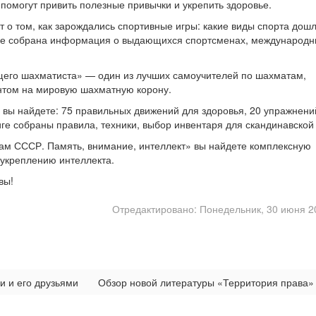
помогут привить полезные привычки и укрепить здоровье.
 о том, как зарождались спортивные игры: какие виды спорта дош
 книге собрана информация о выдающихся спортсменах, международ
его шахматиста» — один из лучших самоучителей по шахматам,
том на мировую шахматную корону.
 вы найдете: 75 правильных движений для здоровья, 20 упражнени
ниге собраны правила, техники, выбор инвентаря для скандинавской
кам СССР. Память, внимание, интеллект» вы найдете комплексную
 укреплению интеллекта.
вы!
Отредактировано: Понедельник, 30 июня 2
и и его друзьями
Обзор новой литературы «Территория права»